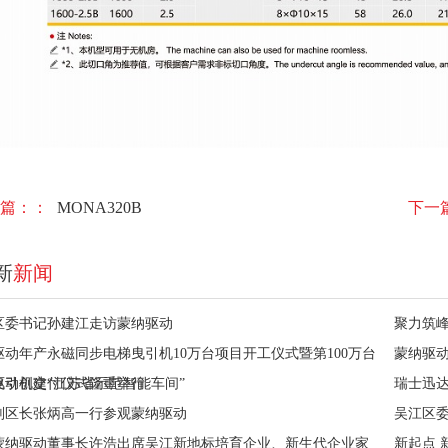
篇：：
MONA320B
下一
新
新闻
区委书记孙建江走访蒙纳驱动
聚力筑峰
驱动年产永磁同步电梯曳引机10万台项目开工仪式暨第100万台
蒙纳驱
曳引机交付仪式隆重举行
驱动创建“江苏省示范智能车间”
瑞士迅
副区长张炳高一行参观蒙纳驱动
吴江区
蒙纳驱动董事长许浩出席吴江新地标培育企业、新生代企业家
新起点