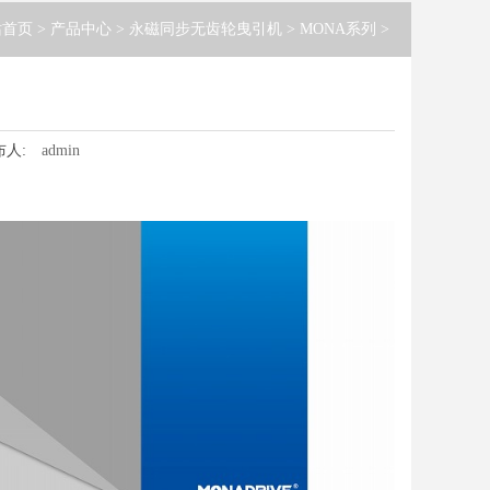
站首页
>
产品中心
>
永磁同步无齿轮曳引机
>
MONA系列
>
布人:
admin