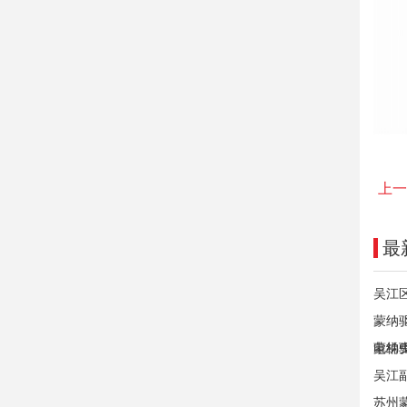
上一
最
吴江
蒙纳
电梯
蒙纳
吴江
苏州